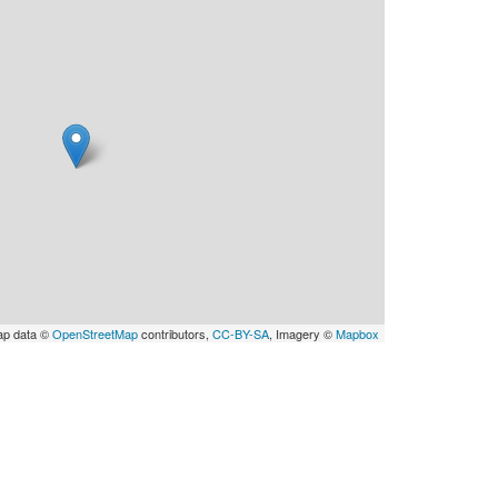
ap data ©
OpenStreetMap
contributors,
CC-BY-SA
, Imagery ©
Mapbox