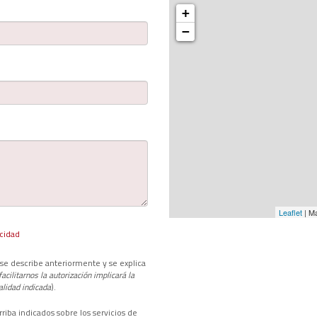
+
−
Leaflet
| M
acidad
se describe anteriormente y se explica
acilitarnos la autorización implicará la
alidad indicada
).
riba indicados sobre los servicios de