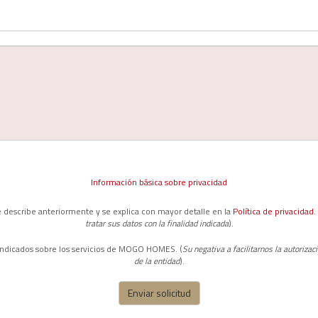
Información básica sobre privacidad
e describe anteriormente y se explica con mayor detalle en la
Política de privacidad
.
tratar sus datos con la finalidad indicada
).
 indicados sobre los servicios de MOGO HOMES. (
Su negativa a facilitarnos la autorizac
de la entidad
).
Enviar solicitud